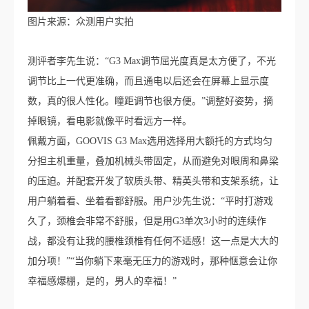
图片来源：众测用户实拍
测评者李先生说：“G3 Max调节屈光度真是太方便了，不光
调节比上一代更准确，而且通电以后还会在屏幕上显示度
数，真的很人性化。瞳距调节也很方便。”调整好姿势，摘
掉眼镜，看电影就像平时看远方一样。
佩戴方面，GOOVIS G3 Max选用选择用大额托的方式均匀
分担主机重量，叠加机械头带固定，从而避免对眼周和鼻梁
的压迫。并配套开发了软质头带、精英头带和支架系统，让
用户躺着看、坐着看都舒服。用户沙先生说：“平时打游戏
久了，颈椎会非常不舒服，但是用G3单次3小时的连续作
战，都没有让我的腰椎颈椎有任何不适感！这一点是大大的
加分项！”“当你躺下来毫无压力的游戏时，那种惬意会让你
幸福感爆棚，是的，男人的幸福！”